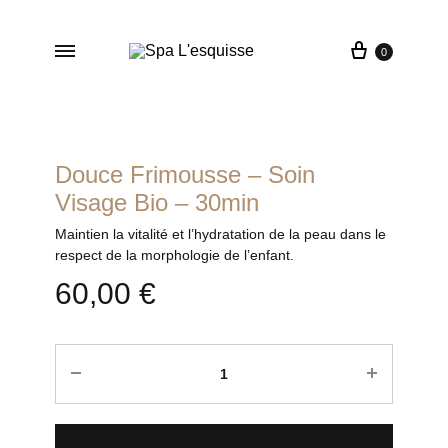
0
Spa
Une
L'esquisse
expérience
unique
à
L'Esquisse
Douce Frimousse – Soin
Hôtel
Visage Bio – 30min
&
Maintien la vitalité et l’hydratation de la peau dans le
Spa
respect de la morphologie de l’enfant.
–
Colmar
60,00
€
Quantité